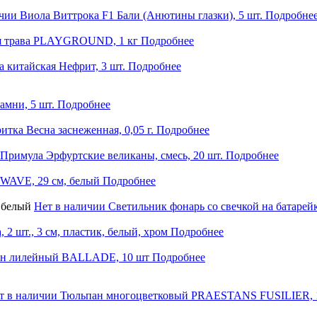
ичии
Виола Виттрока F1 Бали (Анютины глазки), 5 шт.
Подробне
я трава PLAYGROUND, 1 кг
Подробнее
 китайская Нефрит, 3 шт.
Подробнее
мни, 5 шт.
Подробнее
итка Весна заснеженная, 0,05 г.
Подробнее
Примула Эрфуртские великаны, смесь, 20 шт.
Подробнее
WAVE, 29 см, белый
Подробнее
Нет в наличии
Светильник фонарь со свечкой на батарей
, 2 шт., 3 см, пластик, белый, хром
Подробнее
н лилейный BALLADE, 10 шт
Подробнее
т в наличии
Тюльпан многоцветковый PRAESTANS FUSILIER, 