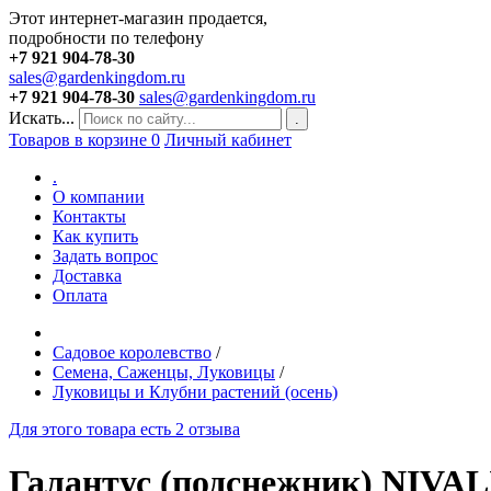
Этот интернет-магазин продается,
подробности по телефону
+7 921 904-78-30
sales@gardenkingdom.ru
+7 921 904-78-30
sales@gardenkingdom.ru
Искать...
.
Товаров в корзине
0
Личный кабинет
.
О компании
Контакты
Как купить
Задать вопрос
Доставка
Оплата
Садовое королевство
/
Семена, Саженцы, Луковицы
/
Луковицы и Клубни растений (осень)
Для этого товара есть 2 отзыва
Галантус (подснежник) NIVA