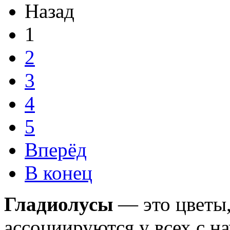
Назад
1
2
3
4
5
Вперёд
В конец
Гладиолусы
— это цветы,
ассоциируются у всех с н