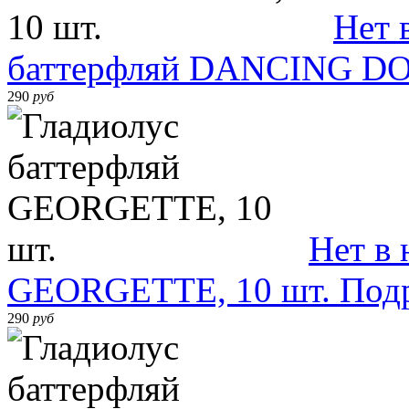
Нет 
баттерфляй DANCING DOL
290
руб
Нет в
GEORGETTE, 10 шт.
Под
290
руб