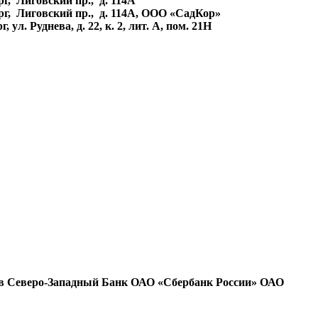
рг, Лиговский пр., д. 114А
ург, Лиговский пр., д. 114А, ООО «СадКор»
, ул. Руднева, д. 22, к. 2, лит. А, пом. 21Н
67 в Северо-Западный Банк ОАО «Сбербанк России» ОАО