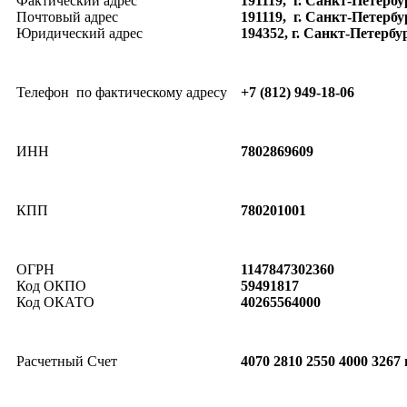
Фактический адрес
191119, г. Санкт-Петербу
Почтовый адрес
191119, г. Санкт-Петерб
Юридический адрес
194352, г. Санкт-Петербург
Телефон по фактическому адресу
+7 (812) 949-18-06
ИНН
7802869609
КПП
780201001
ОГРН
1147847302360
Код ОКПО
59491817
Код ОКАТО
40265564000
Расчетный Счет
4070 2810 2550 4000 32