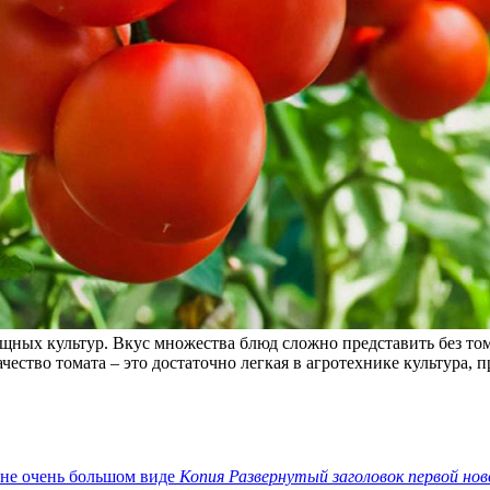
ных культур. Вкус множества блюд сложно представить без том
ество томата – это достаточно легкая в агротехнике культура,
Копия Развернутый заголовок первой нов