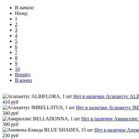
В начало
Назад
1
2
3
4
5
6
7
8
9
10
Вперёд
В конец
Нет в наличии
Агапантус AL
410
руб
Нет в наличии
Агапантус I
340
руб
Нет в наличии
Амариллис
390
руб
Нет в наличии
Анем
230
руб