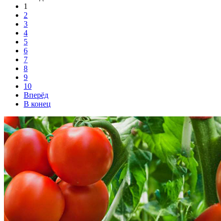
1
2
3
4
5
6
7
8
9
10
Вперёд
В конец