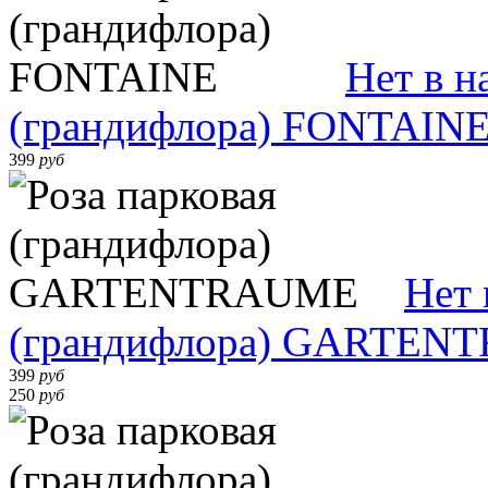
Нет в н
(грандифлора) FONTAIN
399
руб
Нет 
(грандифлора) GARTEN
399
руб
250
руб