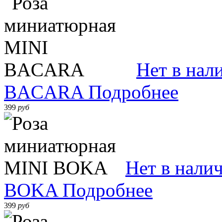
Нет в нал
BACARA
Подробнее
399
руб
Нет в нали
BOKA
Подробнее
399
руб