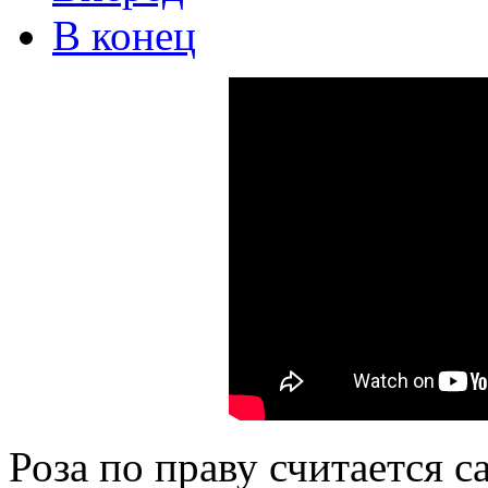
В конец
Роза по праву считается 