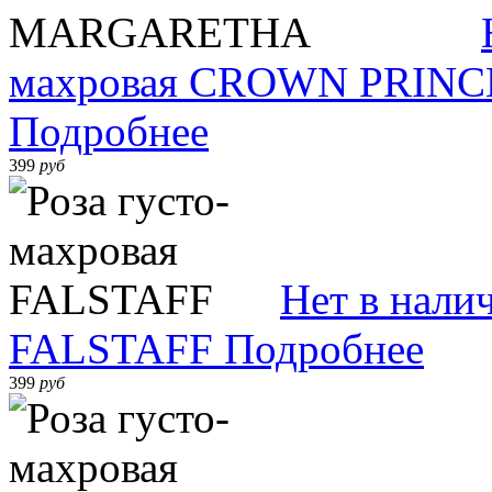
махровая CROWN PRIN
Подробнее
399
руб
Нет в нали
FALSTAFF
Подробнее
399
руб