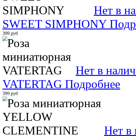
Нет в н
SWEET SIMPHONY
Подр
399
руб
Нет в нали
VATERTAG
Подробнее
399
руб
Нет в