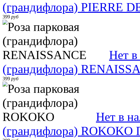
(грандифлора) PIERRE 
399
руб
Нет в
(грандифлора) RENAISS
399
руб
Нет в н
(грандифлора) ROKOKO