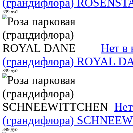
(грандифлора) ROSENST
399
руб
Нет в
(грандифлора) ROYAL D
399
руб
Нет
(грандифлора) SCHNEE
399
руб