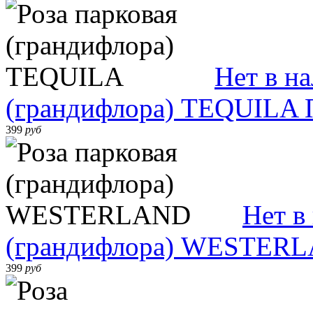
Нет в н
(грандифлора) TEQUILA
399
руб
Нет в
(грандифлора) WESTER
399
руб