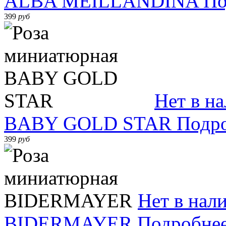
ALBA MEILLANDINA
По
399
руб
Нет в н
BABY GOLD STAR
Подр
399
руб
Нет в нал
BIDERMAYER
Подробне