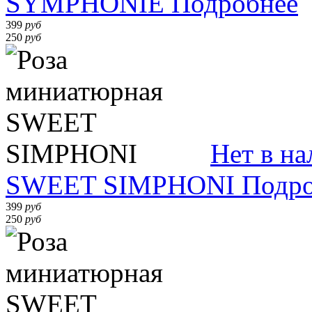
SYMPHONIE
Подробнее
399
руб
250
руб
Нет в н
SWEET SIMPHONI
Подр
399
руб
250
руб