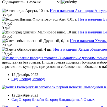
Сортировать
Нет в наличии
Актинидия Аргута,
35
руб
Нет в наличии
Бу
19
руб
9
руб
Нет в наличии
Ви
35
руб
Нет в наличии
Хмель 
20
руб
Нет в наличии
Хмель обыкновен
19
руб
Выращивание рассады тома
представить без томата. Плоды томата содержат большой набор
агротехнике культура, при условии соблюдения небольшого наб
12 Декабрь 2022
Сад
Огород
Загород
12 Декабрь 2022
Сад
Огород
Дизайн
Загород
Ландшафтный
Отдых