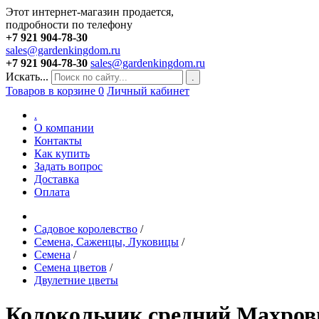
Этот интернет-магазин продается,
подробности по телефону
+7 921 904-78-30
sales@gardenkingdom.ru
+7 921 904-78-30
sales@gardenkingdom.ru
Искать...
.
Товаров в корзине
0
Личный кабинет
.
О компании
Контакты
Как купить
Задать вопрос
Доставка
Оплата
Садовое королевство
/
Семена, Саженцы, Луковицы
/
Семена
/
Семена цветов
/
Двулетние цветы
Колокольчик средний Махровый