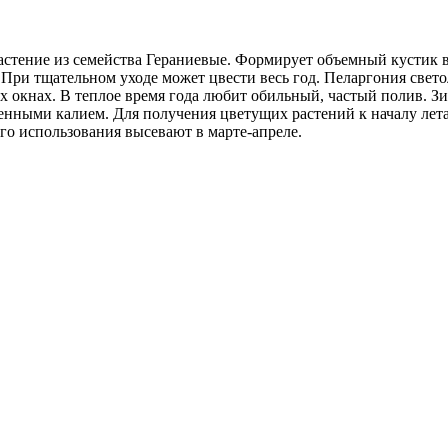
растение из семейства Гераниевые. Формирует объемный кустик в
При тщательном уходе может цвести весь год. Пеларгония свето
 окнах. В теплое время года любит обильный, частый полив. Зи
ыми калием. Для получения цветущих растений к началу лета п
ого использования высевают в марте-апреле.