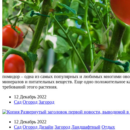
помидор – одна из самых популярных и любимых многими овощ
минералов и питательных веществ. Еще одно положительное кач
требований этого растения.
12 Декабрь 2022
Сад
Огород
Загород
12 Декабрь 2022
Сад
Огород
Дизайн
Загород
Ландшафтный
Отдых