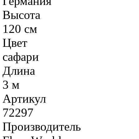
Германия
Высота
120 см
Цвет
сафари
Длина
3 м
Артикул
72297
Производитель