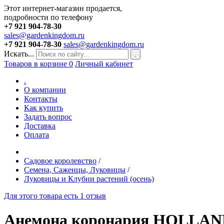
Этот интернет-магазин продается,
подробности по телефону
+7 921 904-78-30
sales@gardenkingdom.ru
+7 921 904-78-30
sales@gardenkingdom.ru
Искать...
.
Товаров в корзине
0
Личный кабинет
.
О компании
Контакты
Как купить
Задать вопрос
Доставка
Оплата
Садовое королевство
/
Семена, Саженцы, Луковицы
/
Луковицы и Клубни растений (осень)
Для этого товара есть 1 отзыв
Анемона коронария HOLLAND