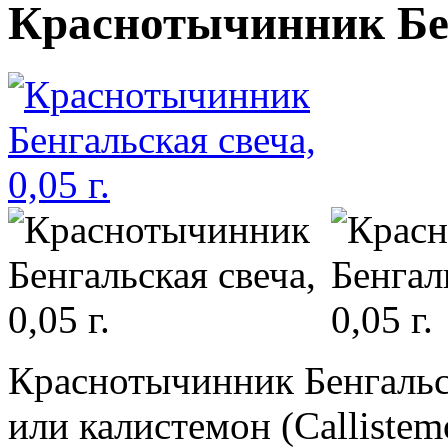
Краснотычинник Бенг
Краснотычинник Бенгальск
или калистемон (Callistem