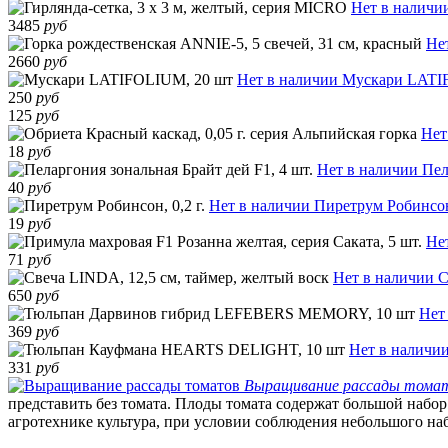
Нет в наличи
3485
руб
Не
2660
руб
Нет в наличии
Мускари LATI
250
руб
125
руб
Нет
18
руб
Нет в наличии
Пел
40
руб
Нет в наличии
Пиретрум Робинсон,
19
руб
Не
71
руб
Нет в наличии
С
650
руб
Нет
369
руб
Нет в наличи
331
руб
Выращивание рассады тома
представить без томата. Плоды томата содержат большой набор
агротехнике культура, при условии соблюдения небольшого наб