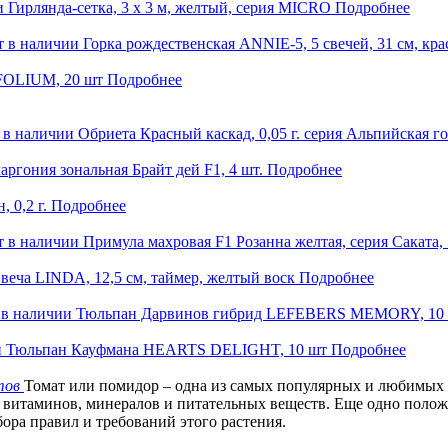
и
Гирлянда-сетка, 3 х 3 м, желтый, серия MICRO
Подробнее
т в наличии
Горка рождественская ANNIE-5, 5 свечей, 31 см, кр
FOLIUM, 20 шт
Подробнее
 в наличии
Обриета Красный каскад, 0,05 г. серия Альпийская г
аргония зональная Брайт дей F1, 4 шт.
Подробнее
 0,2 г.
Подробнее
т в наличии
Примула махровая F1 Розанна желтая, серия Саката, 
веча LINDA, 12,5 см, таймер, желтый воск
Подробнее
 в наличии
Тюльпан Дарвинов гибрид LEFEBERS MEMORY, 10
и
Тюльпан Кауфмана HEARTS DELIGHT, 10 шт
Подробнее
тов
Томат или помидор – одна из самых популярных и любимых
 витаминов, минералов и питательных веществ. Еще одно положит
ора правил и требований этого растения.