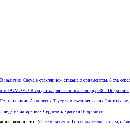
В наличии
Свеча в стеклянном стакане с орнаментом, 8 см, сере
чии
DOMOVO-B средство для сточного колодца, 48 г
Подробнее
Нет в наличии
Аквилегия Тауер темно-синяя, серия Элитная клум
рлянда на батарейках Сердечки, красная
Подробнее
Нет в наличии
Гирлянда-сетка, 3 х 2 м, с 